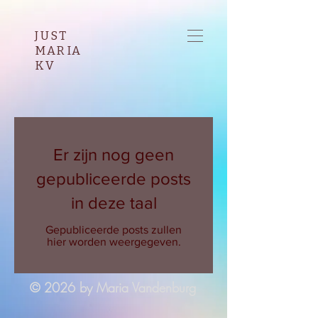
JUST
MARIA
KV
Er zijn nog geen
gepubliceerde posts
in deze taal
Gepubliceerde posts zullen
hier worden weergegeven.
© 2026 by Maria Vandenburg